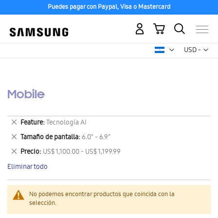
Puedes pagar con Paypal, Visa o Mastercard
Mi carrito
Mon
USD -
dólar
estadounid
Mobile
Eliminar
Feature
Tecnología AI
este
Eliminar
Tamaño de pantalla
6.0" - 6.9"
artículo
este
Eliminar
Precio
US$ 1,100.00 - US$ 1,199.99
artículo
este
Eliminar todo
artículo
No podemos encontrar productos que coincida con la
selección.