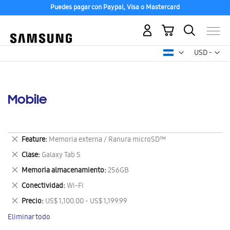
Puedes pagar con Paypal, Visa o Mastercard
Mi carrito
Mon
USD -
dólar
estadounid
Mobile
Eliminar
Feature
Memoria externa / Ranura microSD™
este
Eliminar
Clase
Galaxy Tab S
artículo
este
Eliminar
Memoria almacenamiento
256GB
artículo
este
Eliminar
Conectividad
Wi-Fi
artículo
este
Eliminar
Precio
US$ 1,100.00 - US$ 1,199.99
artículo
este
Eliminar todo
artículo