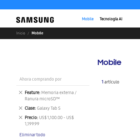
Mobile
Tecnología AI
Mobile
Inicio
Mobile
Ahora comprando por
1
artículo
Eliminar
Feature
Memoria externa /
este
Ranura microSD™
artículo
Eliminar
Clase
Galaxy Tab S
este
Eliminar
Precio
US$ 1,100.00 - US$
artículo
este
1,199.99
artículo
Eliminar todo