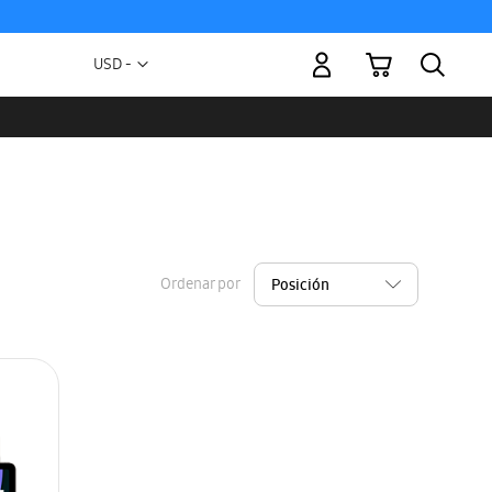
Mi carrito
Moneda
USD -
dólar
estadounidense
Ordenar por