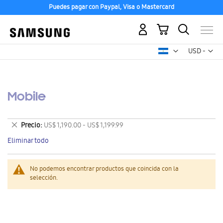
Puedes pagar con Paypal, Visa o Mastercard
Mi carrito
Mon
USD -
dólar
estadounid
Mobile
Eliminar
Precio
US$ 1,190.00 - US$ 1,199.99
este
Eliminar todo
artículo
No podemos encontrar productos que coincida con la
selección.