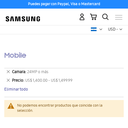
Puedes pagar con Paypal, Visa o Mastercard
Mi carrito
Mon
USD -
dólar
estadounid
Mobile
Eliminar
Camara
24MP o más
este
Eliminar
Precio
US$ 1,400.00 - US$ 1,499.99
artículo
este
Eliminar todo
artículo
No podemos encontrar productos que coincida con la
selección.