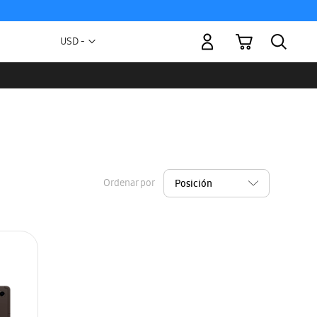
Mi carrito
Moneda
USD -
dólar
estadounidense
Ordenar por