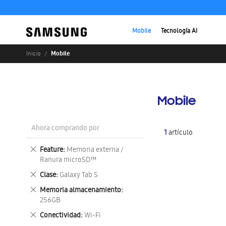
Mobile
Tecnología AI
Mobile
Inicio
Mobile
Ahora comprando por
1
artículo
Eliminar
Feature
Memoria externa /
este
Ranura microSD™
artículo
Eliminar
Clase
Galaxy Tab S
este
Eliminar
Memoria almacenamiento
artículo
este
256GB
artículo
Eliminar
Conectividad
Wi-Fi
este