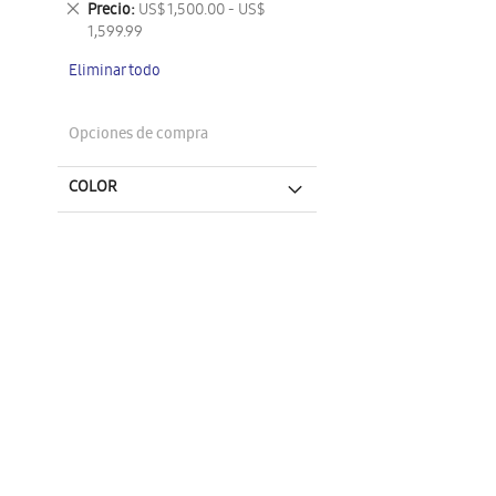
Eliminar
Precio
US$ 1,500.00 - US$
artículo
este
1,599.99
artículo
Eliminar todo
Opciones de compra
COLOR