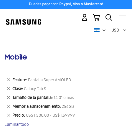
Puedes pagar con Paypal, Visa o Mastercard
Mi carrito
Mon
USD -
dólar
estadounid
Mobile
Eliminar
Feature
Pantalla Super AMOLED
este
Eliminar
Clase
Galaxy Tab S
artículo
este
Eliminar
Tamaño de la pantalla
14.0" o más
artículo
este
Eliminar
Memoria almacenamiento
256GB
artículo
este
Eliminar
Precio
US$ 1,500.00 - US$ 1,599.99
artículo
este
Eliminar todo
artículo