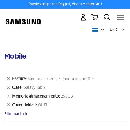
Puedes pagar con Paypal, Visa o Mastercard
Mi carrito
Mon
USD -
dólar
estadounid
Mobile
Eliminar
Feature
Memoria externa / Ranura microSD™
este
Eliminar
Clase
Galaxy Tab S
artículo
este
Eliminar
Memoria almacenamiento
256GB
artículo
este
Eliminar
Conectividad
Wi-Fi
artículo
este
Eliminar todo
artículo