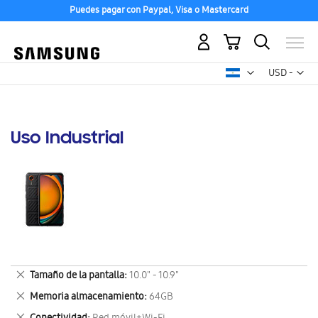
Puedes pagar con Paypal, Visa o Mastercard
Mi carrito
Mon
USD -
dólar
estadounid
Uso Industrial
Eliminar
Tamaño de la pantalla
10.0" - 10.9"
este
Eliminar
Memoria almacenamiento
64GB
artículo
este
Eliminar