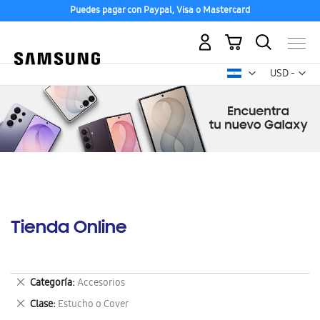
Puedes pagar con Paypal, Visa o Mastercard
Mi carrito
Mon
USD -
dólar
estadounid
Tienda Online
Eliminar
Categoría
Accesorios
este
Eliminar
Clase
Estucho o Cover
artículo
este