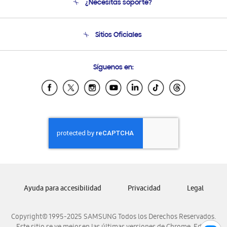
¿Necesitas soporte?
Soporte
Condiciones de Compra
Soporte telefónico
Sitios Oficiales
Soporte vía eMail
Preguntas Frecuentes
Samsung Costa Rica
Síguenos en:
Samsung Ecuador
Samsung El Salvador
Samsung Guatemala
Samsung Honduras
Samsung Nicaragua
Samsung Panamá
Samsung República Dominicana
Samsung Venezuela
Ayuda para accesibilidad
Privacidad
Legal
Copyright© 1995-2025 SAMSUNG Todos los Derechos Reservados.