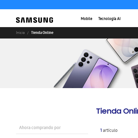
Mobile
Tecnología AI
Tienda Online
Inicio
Tienda Onl
Ahora comprando por
1
artículo