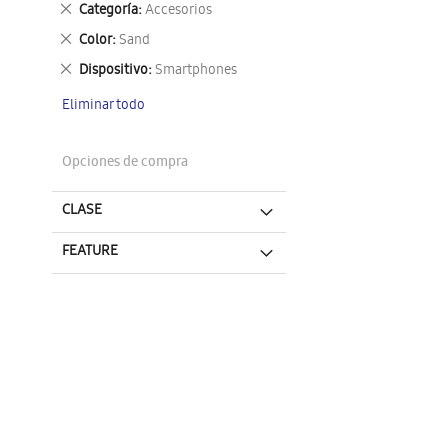
Eliminar
Categoría
Accesorios
este
Eliminar
Color
Sand
artículo
este
Eliminar
Dispositivo
Smartphones
artículo
este
Eliminar todo
artículo
Opciones de compra
CLASE
FEATURE