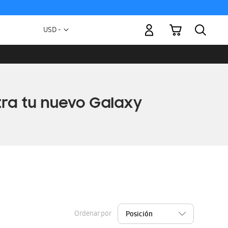
Mi carrito
Moneda
USD -
dólar
estadounidense
Ordenar por