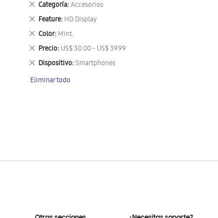
Eliminar
Categoría
Accesorios
este
Eliminar
Feature
HD Display
artículo
este
Eliminar
Color
Mint.
artículo
este
Eliminar
Precio
US$ 30.00 - US$ 39.99
artículo
este
Eliminar
Dispositivo
Smartphones
artículo
este
Eliminar todo
artículo
Otras secciones
¿Necesitas soporte?