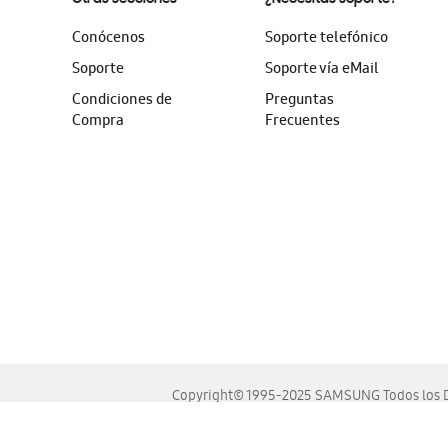
Conócenos
Soporte telefónico
Soporte
Soporte vía eMail
Condiciones de
Preguntas
Compra
Frecuentes
Copyright© 1995-2025 SAMSUNG Todos los D
Este sitio se ve mejor en las últimas versiones de Chrome