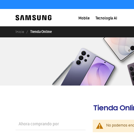
Mobile
Tecnología AI
Tienda Online
Inicio
Tienda Onl
Ahora comprando por
No podemos enco