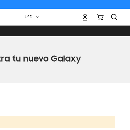
Mi carrito
Moneda
USD -
dólar
estadounidense