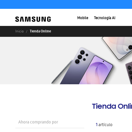
Mobile
Tecnología AI
Tienda Online
Inicio
Tienda Onl
Ahora comprando por
1
artículo