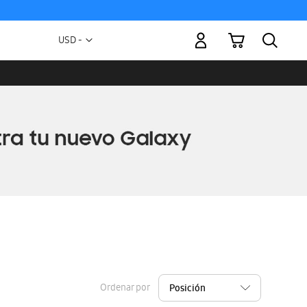
Mi carrito
Moneda
USD -
dólar
estadounidense
Ordenar por