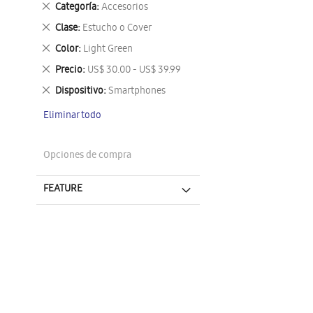
Eliminar
Categoría
Accesorios
este
Eliminar
Clase
Estucho o Cover
artículo
este
Eliminar
Color
Light Green
artículo
este
Eliminar
Precio
US$ 30.00 - US$ 39.99
artículo
este
Eliminar
Dispositivo
Smartphones
artículo
este
Eliminar todo
artículo
Opciones de compra
FEATURE