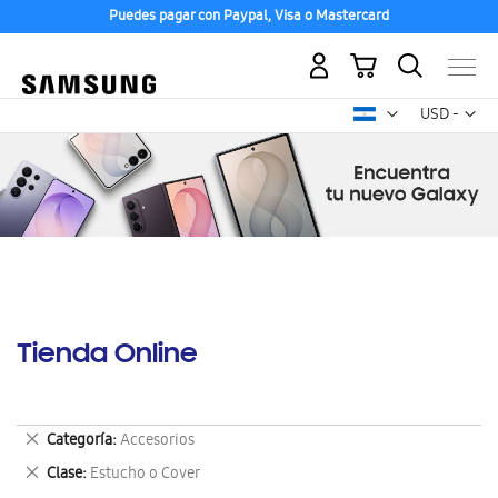
Puedes pagar con Paypal, Visa o Mastercard
Mi carrito
Mon
USD -
dólar
estadounid
Tienda Online
Eliminar
Categoría
Accesorios
este
Eliminar
Clase
Estucho o Cover
artículo
este