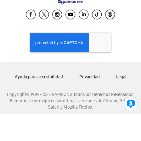
Síguenos en:
Samsung Ecuador
Samsung El Salvador
Samsung Guatemala
Samsung Honduras
Samsung Nicaragua
Samsung Panamá
Samsung República Dominicana
Samsung Venezuela
Ayuda para accesibilidad
Privacidad
Legal
Copyright© 1995-2025 SAMSUNG Todos los Derechos Reservados.
Este sitio se ve mejor en las últimas versiones de Chrome, Edge,
Safari y Mozilla Firefox.