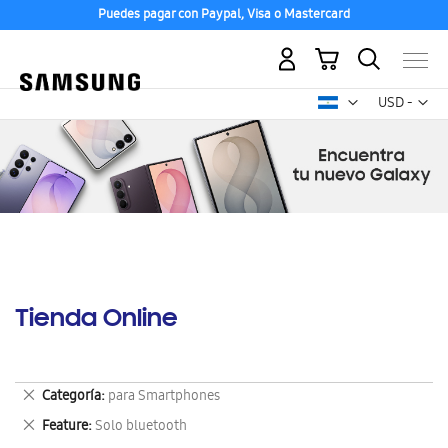
Puedes pagar con Paypal, Visa o Mastercard
Mi carrito
Mon
USD -
dólar
estadounid
Tienda Online
Eliminar
Categoría
para Smartphones
este
Eliminar
Feature
Solo bluetooth
artículo
este