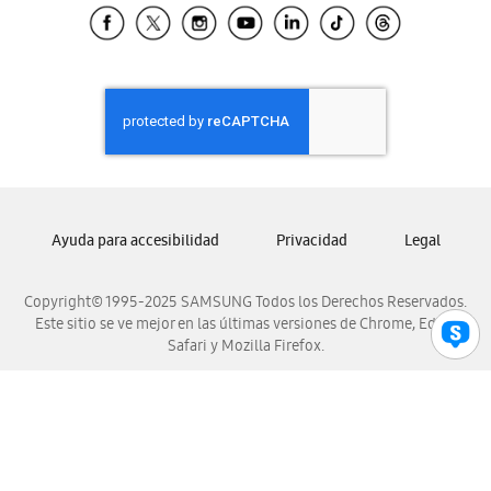
Samsung El Salvador
Samsung Guatemala
Samsung Honduras
Samsung Nicaragua
Samsung Panamá
Samsung República Dominicana
Samsung Venezuela
Ayuda para accesibilidad
Privacidad
Legal
Copyright© 1995-2025 SAMSUNG Todos los Derechos Reservados.
Este sitio se ve mejor en las últimas versiones de Chrome, Edge,
Safari y Mozilla Firefox.