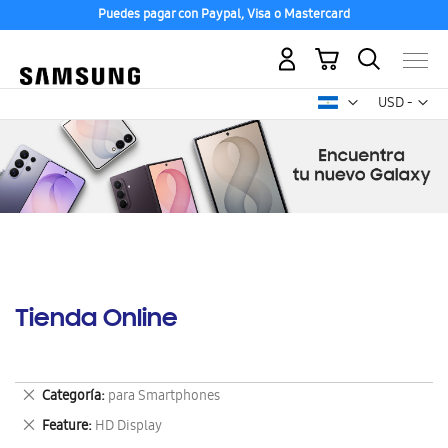
Puedes pagar con Paypal, Visa o Mastercard
Mi carrito
Mon
USD -
dólar
estadounid
Tienda Online
Eliminar
Categoría
para Smartphones
este
Eliminar
Feature
HD Display
artículo
este