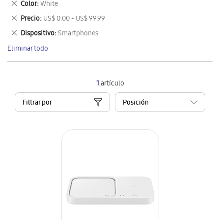
Eliminar
Color
White
artículo
este
Eliminar
Precio
US$ 0.00 - US$ 99.99
artículo
este
Eliminar
Dispositivo
Smartphones
artículo
este
Eliminar todo
artículo
1
artículo
Filtrar por