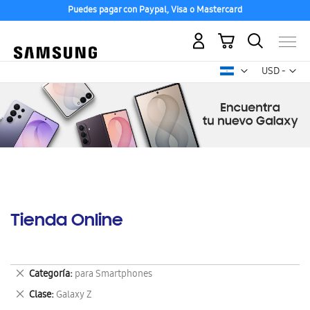
Puedes pagar con Paypal, Visa o Mastercard
Mi carrito
Mon
USD -
dólar
estadounid
Tienda Online
Eliminar
Categoría
para Smartphones
este
Eliminar
Clase
Galaxy Z
artículo
este