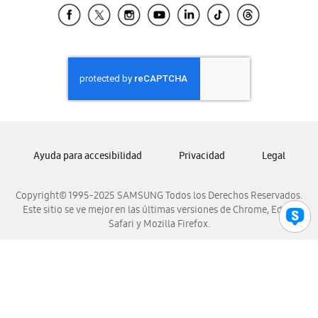
Samsung El Salvador
Samsung Guatemala
Samsung Honduras
Samsung Nicaragua
Samsung Panamá
Samsung República Dominicana
Samsung Venezuela
Ayuda para accesibilidad
Privacidad
Legal
Copyright© 1995-2025 SAMSUNG Todos los Derechos Reservados.
Este sitio se ve mejor en las últimas versiones de Chrome, Edge,
Safari y Mozilla Firefox.