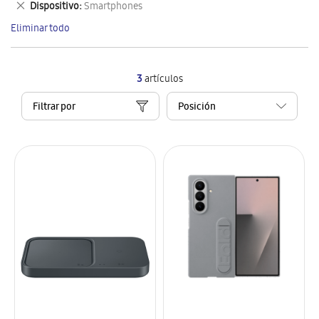
Eliminar
Dispositivo
Smartphones
artículo
este
Eliminar todo
artículo
3
artículos
Filtrar por