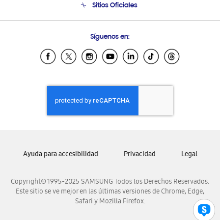
Sitios Oficiales
Soporte vía eMail
Preguntas Frecuentes
Samsung Costa Rica
Síguenos en:
Samsung Ecuador
Samsung El Salvador
Samsung Guatemala
Samsung Honduras
Samsung Nicaragua
Samsung Panamá
Samsung República Dominicana
Samsung Venezuela
Ayuda para accesibilidad
Privacidad
Legal
Copyright© 1995-2025 SAMSUNG Todos los Derechos Reservados.
Este sitio se ve mejor en las últimas versiones de Chrome, Edge,
Safari y Mozilla Firefox.