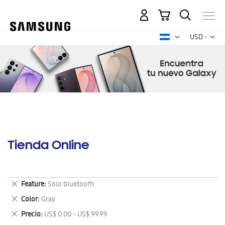
Mi carrito
Mon
USD -
dólar
estadounid
Tienda Online
Eliminar
Feature
Solo bluetooth
este
Eliminar
Color
Gray
artículo
este
Eliminar
Precio
US$ 0.00 - US$ 99.99
artículo
este