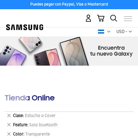
Puedes pagar con Paypal, Visa o Mastercard
Mi carrito
Mon
USD -
dólar
estadounid
Tienda Online
Eliminar
Clase
Estucho o Cover
este
Eliminar
Feature
Solo bluetooth
artículo
este
Eliminar
Color
Transparente
artículo