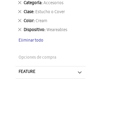
Eliminar
Categoría
Accesorios
este
Eliminar
Clase
Estucho o Cover
artículo
este
Eliminar
Color
Cream
artículo
este
Eliminar
Dispositivo
Weareables
artículo
este
Eliminar todo
artículo
Opciones de compra
FEATURE