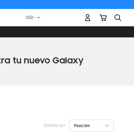
Mi carrito
Moneda
USD -
dólar
estadounidense
Ordenar por