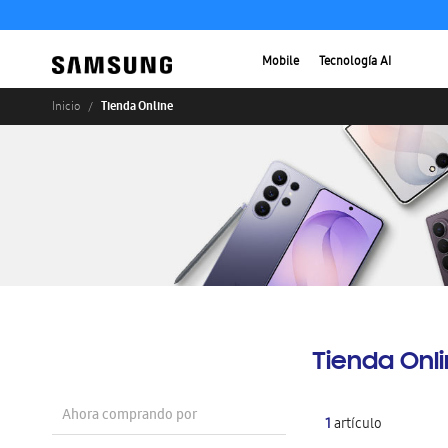
Mobile
Tecnología AI
Tienda Online
Inicio
Tienda Onl
Ahora comprando por
1
artículo