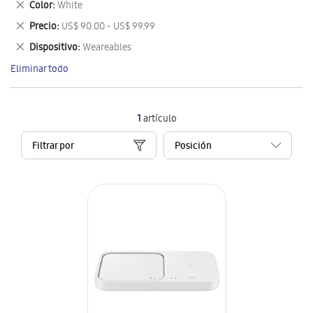
Eliminar
Color
White
artículo
este
Eliminar
Precio
US$ 90.00 - US$ 99.99
artículo
este
Eliminar
Dispositivo
Weareables
artículo
este
Eliminar todo
artículo
1
artículo
Filtrar por