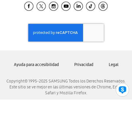
Samsung El Salvador
Samsung Guatemala
Samsung Honduras
Samsung Nicaragua
Samsung Panamá
Samsung República Dominicana
Samsung Venezuela
Ayuda para accesibilidad
Privacidad
Legal
Copyright© 1995-2025 SAMSUNG Todos los Derechos Reservados.
Este sitio se ve mejor en las últimas versiones de Chrome, Edge,
Safari y Mozilla Firefox.