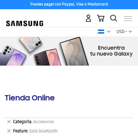
Puedes pagar con Paypal, Visa o Mastercard
Mi carrito
Mon
USD -
dólar
estadounid
Tienda Online
Eliminar
Categoría
Accesorios
este
Eliminar
Feature
Solo bluetooth
artículo
este