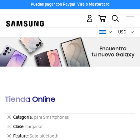
Puedes pagar con Paypal, Visa o Mastercard
Mi carrito
Mon
USD -
dólar
estadounid
Tienda Online
Eliminar
Categoría
para Smartphones
este
Eliminar
Clase
Cargador
artículo
este
Eliminar
Feature
Solo bluetooth
artículo