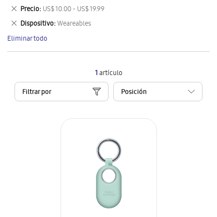
este
Eliminar
Precio
US$ 10.00 - US$ 19.99
artículo
este
Eliminar
Dispositivo
Weareables
artículo
este
Eliminar todo
artículo
1
artículo
Filtrar por