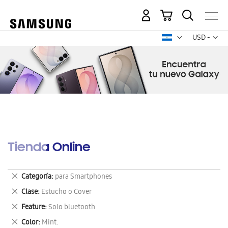
Mi carrito
Mon
USD -
dólar
estadounid
Tienda Online
Eliminar
Categoría
para Smartphones
este
Eliminar
Clase
Estucho o Cover
artículo
este
Eliminar
Feature
Solo bluetooth
artículo
este
Eliminar
Color
Mint.
artículo