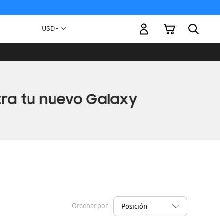
Mi carrito
Moneda
USD -
dólar
estadounidense
Ordenar por