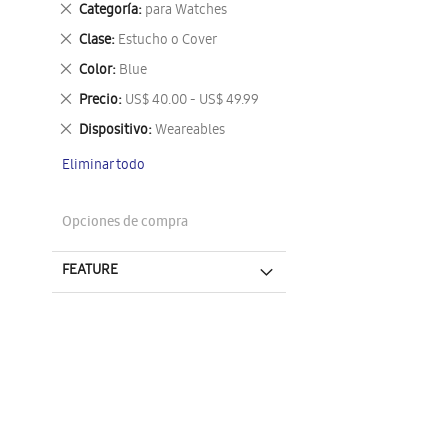
Eliminar
Categoría
para Watches
este
Eliminar
Clase
Estucho o Cover
artículo
este
Eliminar
Color
Blue
artículo
este
Eliminar
Precio
US$ 40.00 - US$ 49.99
artículo
este
Eliminar
Dispositivo
Weareables
artículo
este
Eliminar todo
artículo
Opciones de compra
FEATURE