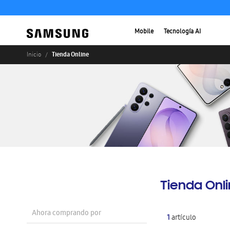
Mobile
Tecnología AI
Tienda Online
Inicio
Tienda Onl
Ahora comprando por
1
artículo