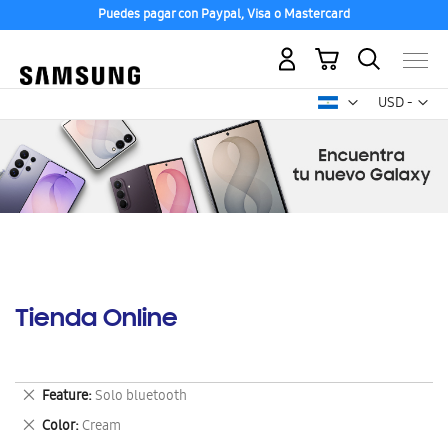
Puedes pagar con Paypal, Visa o Mastercard
Mi carrito
Mon
USD -
dólar
estadounid
Tienda Online
Eliminar
Feature
Solo bluetooth
este
Eliminar
Color
Cream
artículo
este