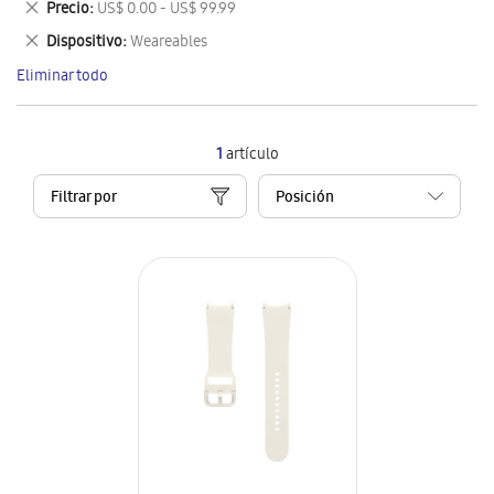
Eliminar
Precio
US$ 0.00 - US$ 99.99
artículo
este
Eliminar
Dispositivo
Weareables
artículo
este
Eliminar todo
artículo
1
artículo
Filtrar por