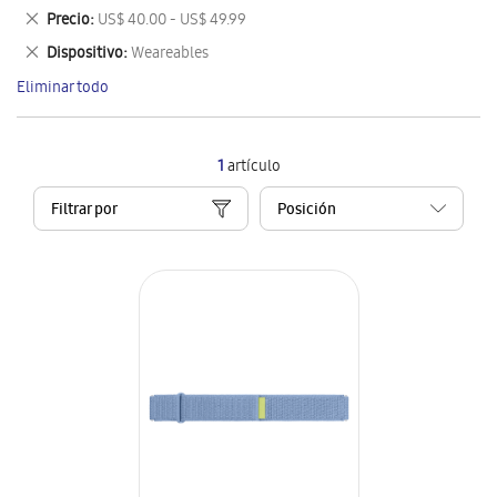
este
Eliminar
Precio
US$ 40.00 - US$ 49.99
artículo
este
Eliminar
Dispositivo
Weareables
artículo
este
Eliminar todo
artículo
1
artículo
Filtrar por