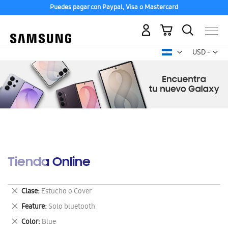
Puedes pagar con Paypal, Visa o Mastercard
Mi carrito
Mon
USD -
dólar
estadounid
Tienda Online
Eliminar
Clase
Estucho o Cover
este
Eliminar
Feature
Solo bluetooth
artículo
este
Eliminar
Color
Blue
artículo