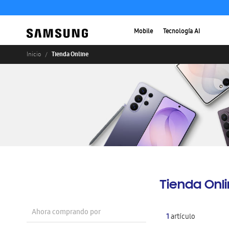
Mobile
Tecnología AI
Tienda Online
Inicio
Tienda Onl
Ahora comprando por
1
artículo