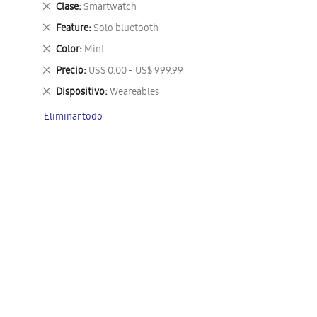
Eliminar
Clase
Smartwatch
este
Eliminar
Feature
Solo bluetooth
artículo
este
Eliminar
Color
Mint.
artículo
este
Eliminar
Precio
US$ 0.00 - US$ 999.99
artículo
este
Eliminar
Dispositivo
Weareables
artículo
este
Eliminar todo
artículo