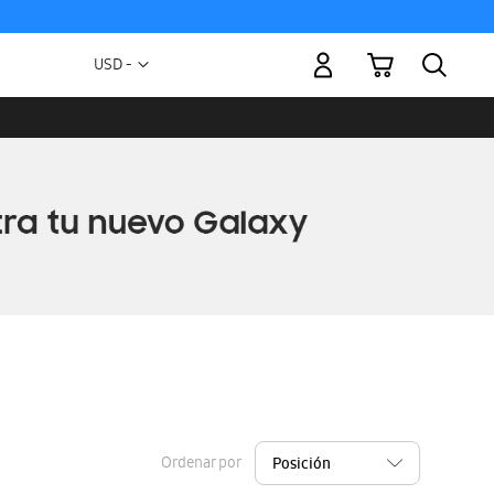
Mi carrito
Moneda
USD -
dólar
estadounidense
Ordenar por