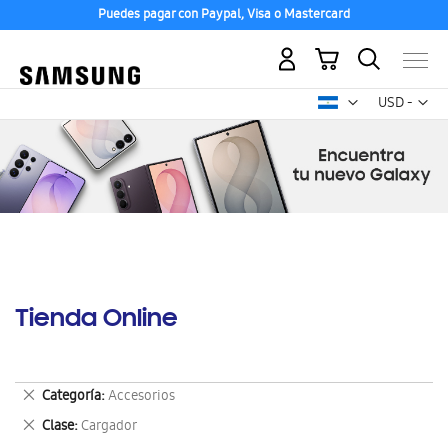
Puedes pagar con Paypal, Visa o Mastercard
Mi carrito
Mon
USD -
dólar
estadounid
Tienda Online
Eliminar
Categoría
Accesorios
este
Eliminar
Clase
Cargador
artículo
este