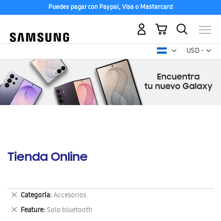
Puedes pagar con Paypal, Visa o Mastercard
Mi carrito
Mon
USD -
dólar
estadounid
Tienda Online
Eliminar
Categoría
Accesorios
este
Eliminar
Feature
Solo bluetooth
artículo
este