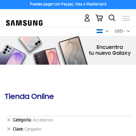
Puedes pagar con Paypal, Visa o Mastercard
Mi carrito
Mon
USD -
dólar
estadounid
Tienda Online
Eliminar
Categoría
Accesorios
este
Eliminar
Clase
Cargador
artículo
este