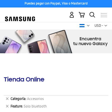
Puedes pagar con Paypal, Visa o Mastercard
Mi carrito
Mon
USD -
dólar
estadounid
Tienda Online
Eliminar
Categoría
Accesorios
este
Eliminar
Feature
Solo bluetooth
artículo
este