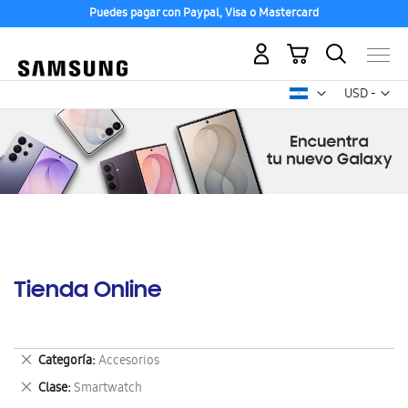
Puedes pagar con Paypal, Visa o Mastercard
Mi carrito
Mon
USD -
dólar
estadounid
Tienda Online
Eliminar
Categoría
Accesorios
este
Eliminar
Clase
Smartwatch
artículo
este