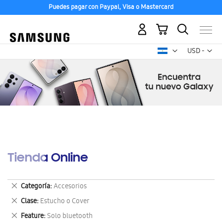
Puedes pagar con Paypal, Visa o Mastercard
Mi carrito
Mon
USD -
dólar
estadounid
Tienda Online
Eliminar
Categoría
Accesorios
este
Eliminar
Clase
Estucho o Cover
artículo
este
Eliminar
Feature
Solo bluetooth
artículo