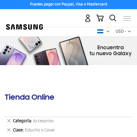
Puedes pagar con Paypal, Visa o Mastercard
Mi carrito
Mon
USD -
dólar
estadounid
Tienda Online
Eliminar
Categoría
Accesorios
este
Eliminar
Clase
Estucho o Cover
artículo
este