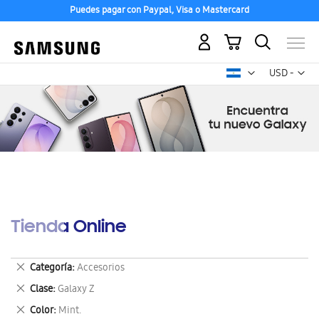
Puedes pagar con Paypal, Visa o Mastercard
Mi carrito
Mon
USD -
dólar
estadounid
Tienda Online
Eliminar
Categoría
Accesorios
este
Eliminar
Clase
Galaxy Z
artículo
este
Eliminar
Color
Mint.
artículo