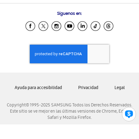
Preguntas Frecuentes
Samsung Costa Rica
Síguenos en:
Samsung Ecuador
Samsung El Salvador
Samsung Guatemala
Samsung Honduras
Samsung Nicaragua
Samsung Panamá
Samsung República Dominicana
Samsung Venezuela
Ayuda para accesibilidad
Privacidad
Legal
Copyright© 1995-2025 SAMSUNG Todos los Derechos Reservados.
Este sitio se ve mejor en las últimas versiones de Chrome, Edge,
Safari y Mozilla Firefox.