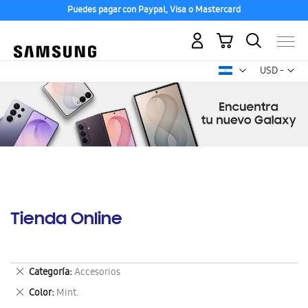
Puedes pagar con Paypal, Visa o Mastercard
Mi carrito
Mon
USD -
dólar
estadounid
Tienda Online
Eliminar
Categoría
Accesorios
este
Eliminar
Color
Mint.
artículo
este