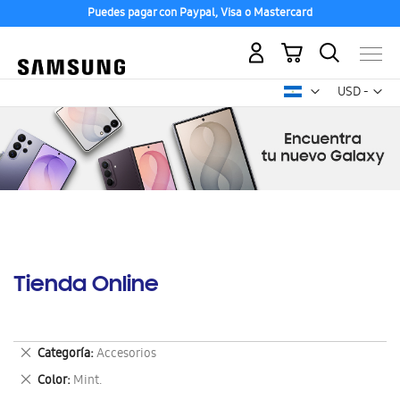
Puedes pagar con Paypal, Visa o Mastercard
Mi carrito
Mon
USD -
dólar
estadounid
Tienda Online
Eliminar
Categoría
Accesorios
este
Eliminar
Color
Mint.
artículo
este