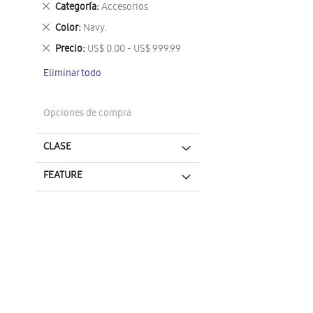
Eliminar
Categoría
Accesorios
este
Eliminar
Color
Navy.
artículo
este
Eliminar
Precio
US$ 0.00 - US$ 999.99
artículo
este
Eliminar todo
artículo
Opciones de compra
CLASE
FEATURE