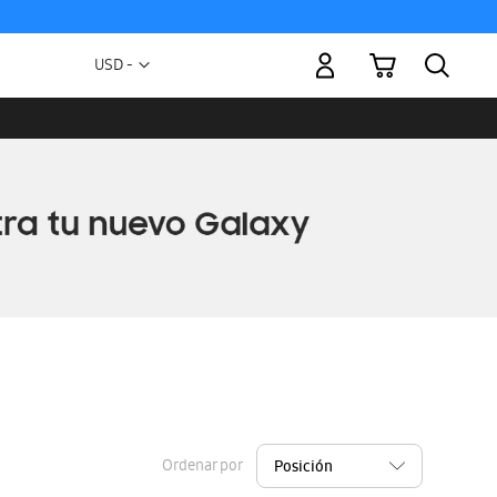
Mi carrito
Moneda
USD -
dólar
estadounidense
Ordenar por