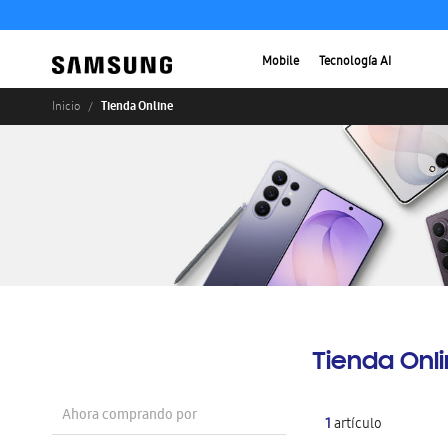
Mobile
Tecnología AI
Tienda Online
Inicio
Tienda Onl
Ahora comprando por
1
artículo