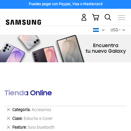
Puedes pagar con Paypal, Visa o Mastercard
Mi carrito
Mon
USD -
dólar
estadounid
Tienda Online
Eliminar
Categoría
Accesorios
este
Eliminar
Clase
Estucho o Cover
artículo
este
Eliminar
Feature
Solo bluetooth
artículo