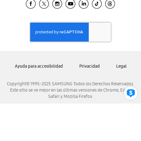
Samsung El Salvador
Samsung Guatemala
Samsung Honduras
Samsung Nicaragua
Samsung Panamá
Samsung República Dominicana
Samsung Venezuela
Ayuda para accesibilidad
Privacidad
Legal
Copyright© 1995-2025 SAMSUNG Todos los Derechos Reservados.
Este sitio se ve mejor en las últimas versiones de Chrome, Edge,
Safari y Mozilla Firefox.