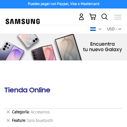
Puedes pagar con Paypal, Visa o Mastercard
Mi carrito
Mon
USD -
dólar
estadounid
Tienda Online
Eliminar
Categoría
Accesorios
este
Eliminar
Feature
Solo bluetooth
artículo
este