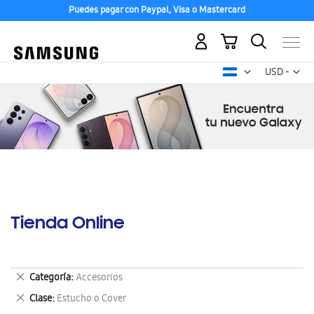
Puedes pagar con Paypal, Visa o Mastercard
Mi carrito
Mon
USD -
dólar
estadounid
Tienda Online
Eliminar
Categoría
Accesorios
este
Eliminar
Clase
Estucho o Cover
artículo
este