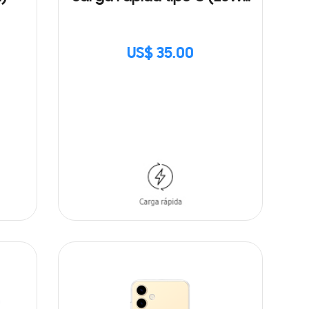
con Cable
US$ 35.00
SIN
STOCK