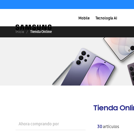
Mobile
Tecnología AI
Tienda Online
Inicio
Tienda Onl
Ahora comprando por
30
artículos