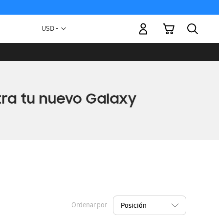
Mi carrito
Moneda
USD -
dólar
estadounidense
Ordenar por