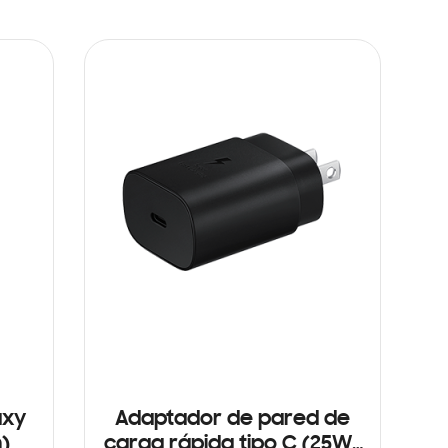
axy
Adaptador de pared de
n)
carga rápida tipo C (25W)