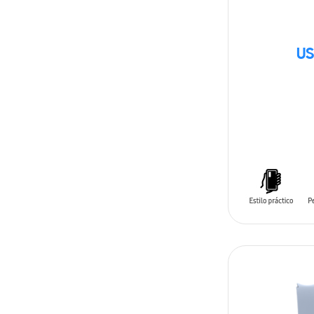
US
AÑADIR AL C