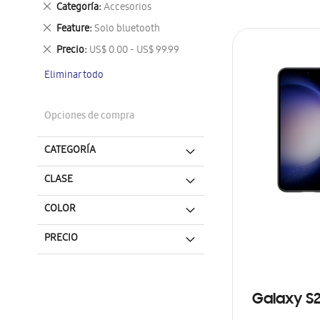
Eliminar
Categoría
Accesorios
este
Eliminar
Feature
Solo bluetooth
artículo
este
Eliminar
Precio
US$ 0.00 - US$ 99.99
artículo
este
Eliminar todo
artículo
Opciones de compra
CATEGORÍA
CLASE
COLOR
PRECIO
Galaxy S2