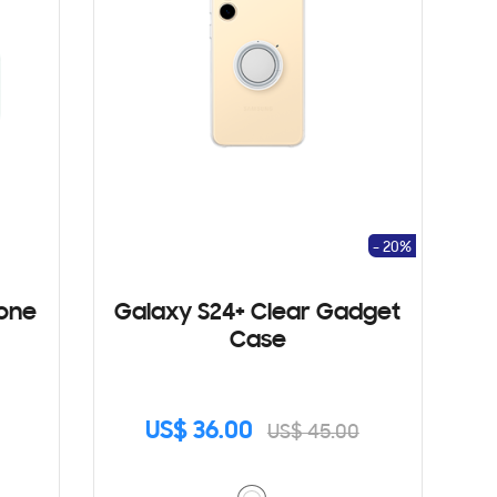
- 20%
cone
Galaxy S24+ Clear Gadget
Case
US$ 36.00
US$ 45.00