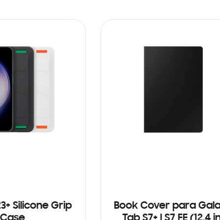
3+ Silicone Grip
Book Cover para Gal
Case
Tab S7+ | S7 FE (12.4 i