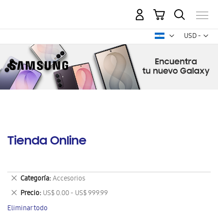
Mi carrito
Mon
USD -
dólar
estadounid
Tienda Online
Eliminar
Categoría
Accesorios
este
Eliminar
Precio
US$ 0.00 - US$ 999.99
artículo
este
Eliminar todo
artículo