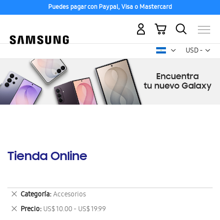
Puedes pagar con Paypal, Visa o Mastercard
Mi carrito
Mon
USD -
dólar
estadounid
Tienda Online
Eliminar
Categoría
Accesorios
este
Eliminar
Precio
US$ 10.00 - US$ 19.99
artículo
este