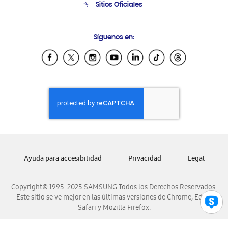
Sitios Oficiales
Soporte vía eMail
Preguntas Frecuentes
Samsung Costa Rica
Síguenos en:
Samsung Ecuador
Samsung El Salvador
Samsung Guatemala
Samsung Honduras
Samsung Nicaragua
Samsung Panamá
Samsung República Dominicana
Samsung Venezuela
Ayuda para accesibilidad
Privacidad
Legal
Copyright© 1995-2025 SAMSUNG Todos los Derechos Reservados.
Este sitio se ve mejor en las últimas versiones de Chrome, Edge,
Safari y Mozilla Firefox.