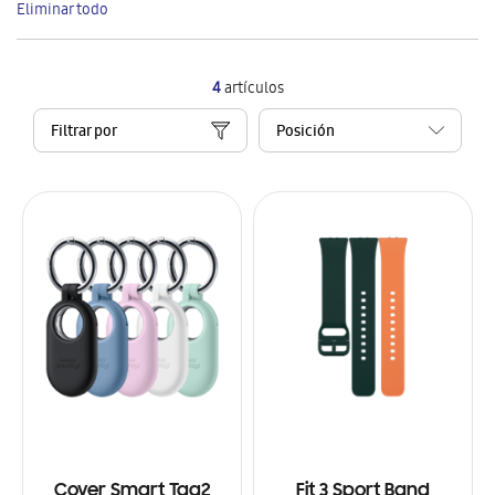
Eliminar todo
artículo
4
artículos
Filtrar por
Cover Smart Tag2
Fit 3 Sport Band