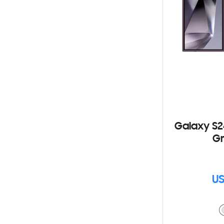
Galaxy S2
Gr
US