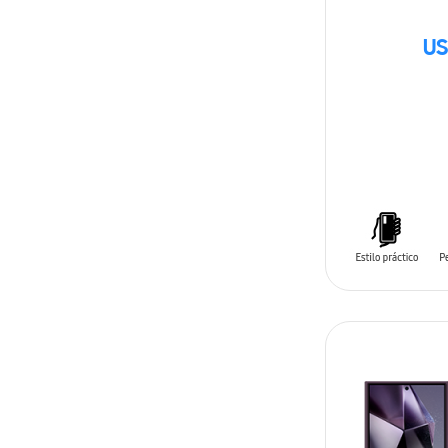
US
AÑADIR AL C