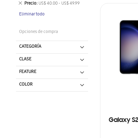
este
Eliminar
Precio
US$ 40.00 - US$ 49.99
artículo
este
Eliminar todo
artículo
Opciones de compra
CATEGORÍA
CLASE
FEATURE
COLOR
Galaxy S2