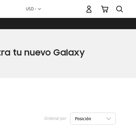
Mi carrito
Moneda
USD -
dólar
estadounidense
Ordenar por