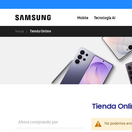
Mobile
Tecnología AI
Tienda Online
Inicio
Tienda Onl
Ahora comprando por
No podemos enco