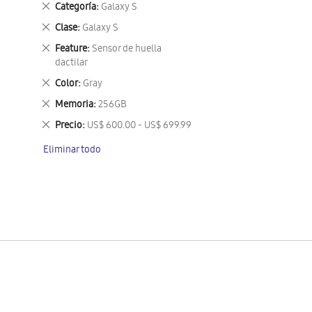
Eliminar
Categoría
Galaxy S
este
Eliminar
Clase
Galaxy S
artículo
este
Eliminar
Feature
Sensor de huella
artículo
este
dactilar
artículo
Eliminar
Color
Gray
este
Eliminar
Memoria
256GB
artículo
este
Eliminar
Precio
US$ 600.00 - US$ 699.99
artículo
este
Eliminar todo
artículo