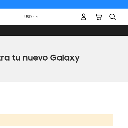
Mi carrito
Moneda
USD -
dólar
estadounidense