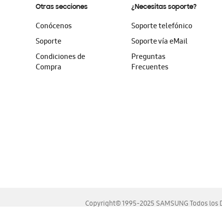
Otras secciones
¿Necesitas soporte?
Conócenos
Soporte telefónico
Soporte
Soporte vía eMail
Condiciones de
Preguntas
Compra
Frecuentes
Copyright© 1995-2025 SAMSUNG Todos los D
Este sitio se ve mejor en las últimas versiones de Chrome