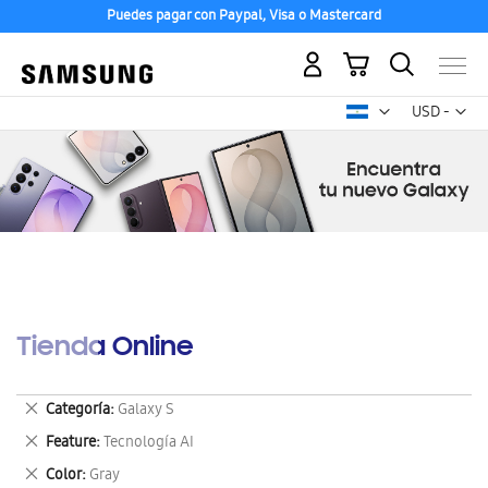
Puedes pagar con Paypal, Visa o Mastercard
Mi carrito
Mon
USD -
dólar
estadounid
Tienda Online
Eliminar
Categoría
Galaxy S
este
Eliminar
Feature
Tecnología AI
artículo
este
Eliminar
Color
Gray
artículo