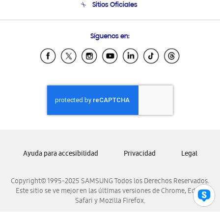
Sitios Oficiales
Soporte vía eMail
Preguntas Frecuentes
Samsung Costa Rica
Síguenos en:
Samsung Ecuador
Samsung El Salvador
Samsung Guatemala
Samsung Honduras
Samsung Nicaragua
Samsung Panamá
Samsung República Dominicana
Samsung Venezuela
Ayuda para accesibilidad
Privacidad
Legal
Copyright© 1995-2025 SAMSUNG Todos los Derechos Reservados.
Este sitio se ve mejor en las últimas versiones de Chrome, Edge,
Safari y Mozilla Firefox.