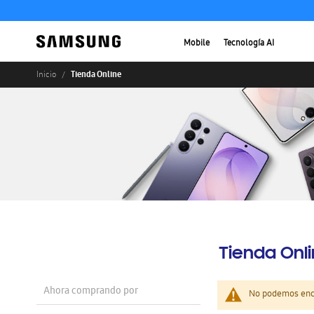
Mobile
Tecnología AI
Tienda Online
Inicio
Tienda Onl
Ahora comprando por
No podemos enco