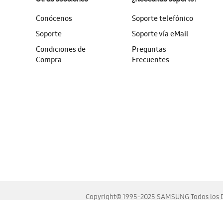
Conócenos
Soporte telefónico
Soporte
Soporte vía eMail
Condiciones de
Preguntas
Compra
Frecuentes
Copyright© 1995-2025 SAMSUNG Todos los D
Este sitio se ve mejor en las últimas versiones de Chrome