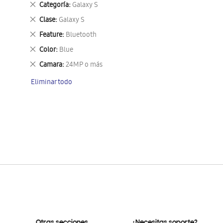
Eliminar
Categoría
Galaxy S
este
Eliminar
Clase
Galaxy S
artículo
este
Eliminar
Feature
Bluetooth
artículo
este
Eliminar
Color
Blue
artículo
este
Eliminar
Camara
24MP o más
artículo
este
Eliminar todo
artículo
Otras secciones
¿Necesitas soporte?