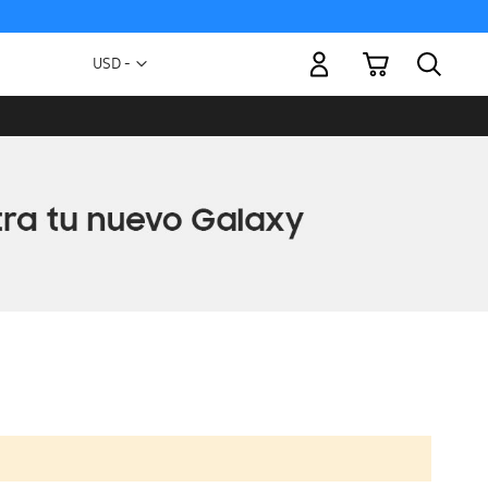
Mi carrito
Moneda
USD -
dólar
estadounidense