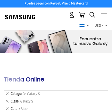
Puedes pagar con Paypal, Visa o Mastercard
Mi carrito
Mon
USD -
dólar
estadounid
Tienda Online
Eliminar
Categoría
Galaxy S
este
Eliminar
Clase
Galaxy S
artículo
este
Eliminar
Color
Blue
artículo