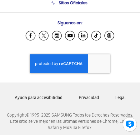
Sitios Oficiales
Soporte vía eMail
Preguntas Frecuentes
Samsung Costa Rica
Síguenos en:
Samsung Ecuador
Samsung El Salvador
Samsung Guatemala
Samsung Honduras
Samsung Nicaragua
Samsung Panamá
Samsung República Dominicana
Samsung Venezuela
Ayuda para accesibilidad
Privacidad
Legal
Copyright© 1995-2025 SAMSUNG Todos los Derechos Reservados.
Este sitio se ve mejor en las últimas versiones de Chrome, Edge,
Safari y Mozilla Firefox.