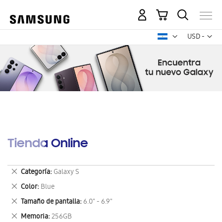
Mi carrito
Mon
USD -
dólar
estadounid
Tienda Online
Eliminar
Categoría
Galaxy S
este
Eliminar
Color
Blue
artículo
este
Eliminar
Tamaño de pantalla
6.0" - 6.9"
artículo
este
Eliminar
Memoria
256GB
artículo