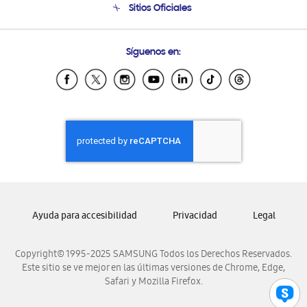
Sitios Oficiales
Soporte vía eMail
Preguntas Frecuentes
Samsung Costa Rica
Síguenos en:
Samsung Ecuador
Samsung El Salvador
Samsung Guatemala
Samsung Honduras
Samsung Nicaragua
Samsung Panamá
Samsung República Dominicana
Samsung Venezuela
Ayuda para accesibilidad
Privacidad
Legal
Copyright© 1995-2025 SAMSUNG Todos los Derechos Reservados.
Este sitio se ve mejor en las últimas versiones de Chrome, Edge,
Safari y Mozilla Firefox.